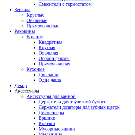
Смесители с термостатом
Зеркала
Круглые
Овальные
Прямоугольные
Раковины
В ванну
Квадратная
Круглая
Овальная
Особой формы
Прямоугольная
Кухоные
Две чаши
Одна чаша
Декор
Аксессуары
Аксессуары для ванной
Держатели для таулетной бумаги
Держатели дозаторы для зубных щеток
Диспенсеры
Ершики
Крючки
Мусорные ящики
Мыльницы