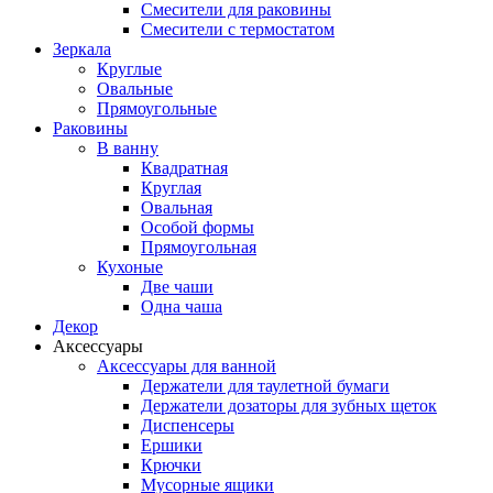
Смесители для раковины
Смесители с термостатом
Зеркала
Круглые
Овальные
Прямоугольные
Раковины
В ванну
Квадратная
Круглая
Овальная
Особой формы
Прямоугольная
Кухоные
Две чаши
Одна чаша
Декор
Аксессуары
Аксессуары для ванной
Держатели для таулетной бумаги
Держатели дозаторы для зубных щеток
Диспенсеры
Ершики
Крючки
Мусорные ящики