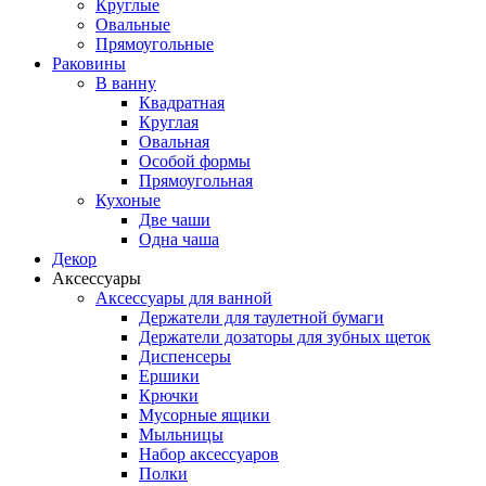
Круглые
Овальные
Прямоугольные
Раковины
В ванну
Квадратная
Круглая
Овальная
Особой формы
Прямоугольная
Кухоные
Две чаши
Одна чаша
Декор
Аксессуары
Аксессуары для ванной
Держатели для таулетной бумаги
Держатели дозаторы для зубных щеток
Диспенсеры
Ершики
Крючки
Мусорные ящики
Мыльницы
Набор аксессуаров
Полки