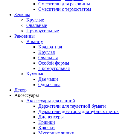
Смесители для раковины
Смесители с термостатом
Зеркала
Круглые
Овальные
Прямоугольные
Раковины
В ванну
Квадратная
Круглая
Овальная
Особой формы
Прямоугольная
Кухоные
Две чаши
Одна чаша
Декор
Аксессуары
Аксессуары для ванной
Держатели для таулетной бумаги
Держатели дозаторы для зубных щеток
Диспенсеры
Ершики
Крючки
Мусорные ящики