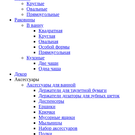
Круглые
Овальные
Прямоугольные
Раковины
В ванну
Квадратная
Круглая
Овальная
Особой формы
Прямоугольная
Кухоные
Две чаши
Одна чаша
Декор
Аксессуары
Аксессуары для ванной
Держатели для таулетной бумаги
Держатели дозаторы для зубных щеток
Диспенсеры
Ершики
Крючки
Мусорные ящики
Мыльницы
Набор аксессуаров
Полки