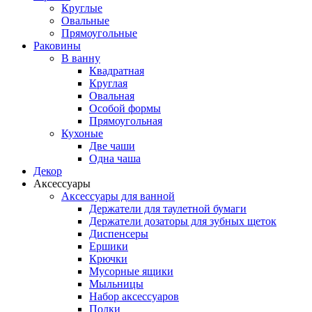
Круглые
Овальные
Прямоугольные
Раковины
В ванну
Квадратная
Круглая
Овальная
Особой формы
Прямоугольная
Кухоные
Две чаши
Одна чаша
Декор
Аксессуары
Аксессуары для ванной
Держатели для таулетной бумаги
Держатели дозаторы для зубных щеток
Диспенсеры
Ершики
Крючки
Мусорные ящики
Мыльницы
Набор аксессуаров
Полки