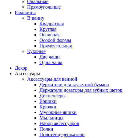
Овальные
Прямоугольные
Раковины
В ванну
Квадратная
Круглая
Овальная
Особой формы
Прямоугольная
Кухоные
Две чаши
Одна чаша
Декор
Аксессуары
Аксессуары для ванной
Держатели для таулетной бумаги
Держатели дозаторы для зубных щеток
Диспенсеры
Ершики
Крючки
Мусорные ящики
Мыльницы
Набор аксессуаров
Полки
Полотенцедержатели