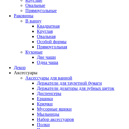
Круглые
Овальные
Прямоугольные
Раковины
В ванну
Квадратная
Круглая
Овальная
Особой формы
Прямоугольная
Кухоные
Две чаши
Одна чаша
Декор
Аксессуары
Аксессуары для ванной
Держатели для таулетной бумаги
Держатели дозаторы для зубных щеток
Диспенсеры
Ершики
Крючки
Мусорные ящики
Мыльницы
Набор аксессуаров
Полки