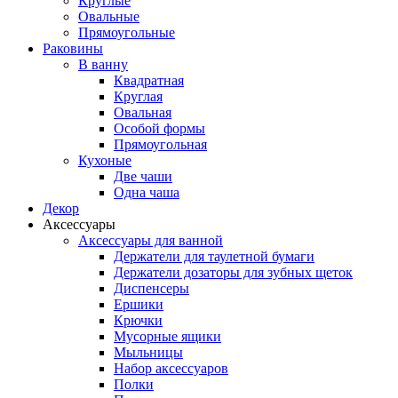
Круглые
Овальные
Прямоугольные
Раковины
В ванну
Квадратная
Круглая
Овальная
Особой формы
Прямоугольная
Кухоные
Две чаши
Одна чаша
Декор
Аксессуары
Аксессуары для ванной
Держатели для таулетной бумаги
Держатели дозаторы для зубных щеток
Диспенсеры
Ершики
Крючки
Мусорные ящики
Мыльницы
Набор аксессуаров
Полки