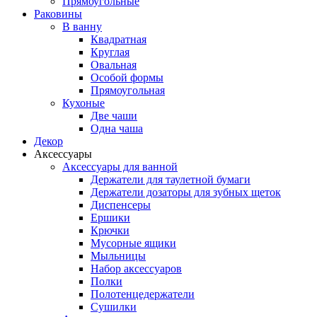
Прямоугольные
Раковины
В ванну
Квадратная
Круглая
Овальная
Особой формы
Прямоугольная
Кухоные
Две чаши
Одна чаша
Декор
Аксессуары
Аксессуары для ванной
Держатели для таулетной бумаги
Держатели дозаторы для зубных щеток
Диспенсеры
Ершики
Крючки
Мусорные ящики
Мыльницы
Набор аксессуаров
Полки
Полотенцедержатели
Сушилки