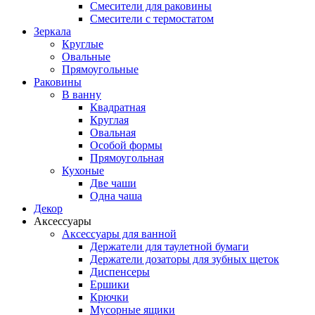
Смесители для раковины
Смесители с термостатом
Зеркала
Круглые
Овальные
Прямоугольные
Раковины
В ванну
Квадратная
Круглая
Овальная
Особой формы
Прямоугольная
Кухоные
Две чаши
Одна чаша
Декор
Аксессуары
Аксессуары для ванной
Держатели для таулетной бумаги
Держатели дозаторы для зубных щеток
Диспенсеры
Ершики
Крючки
Мусорные ящики