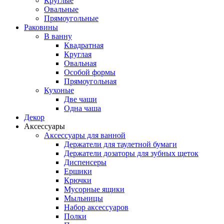
Круглые
Овальные
Прямоугольные
Раковины
В ванну
Квадратная
Круглая
Овальная
Особой формы
Прямоугольная
Кухоные
Две чаши
Одна чаша
Декор
Аксессуары
Аксессуары для ванной
Держатели для таулетной бумаги
Держатели дозаторы для зубных щеток
Диспенсеры
Ершики
Крючки
Мусорные ящики
Мыльницы
Набор аксессуаров
Полки