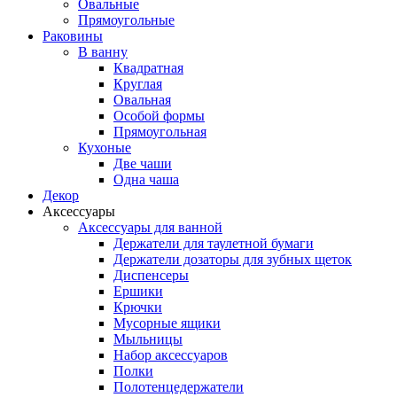
Овальные
Прямоугольные
Раковины
В ванну
Квадратная
Круглая
Овальная
Особой формы
Прямоугольная
Кухоные
Две чаши
Одна чаша
Декор
Аксессуары
Аксессуары для ванной
Держатели для таулетной бумаги
Держатели дозаторы для зубных щеток
Диспенсеры
Ершики
Крючки
Мусорные ящики
Мыльницы
Набор аксессуаров
Полки
Полотенцедержатели