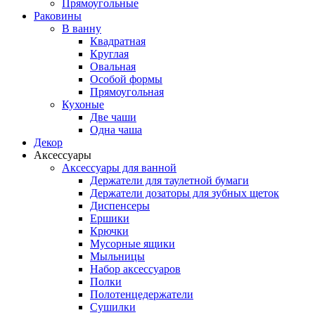
Прямоугольные
Раковины
В ванну
Квадратная
Круглая
Овальная
Особой формы
Прямоугольная
Кухоные
Две чаши
Одна чаша
Декор
Аксессуары
Аксессуары для ванной
Держатели для таулетной бумаги
Держатели дозаторы для зубных щеток
Диспенсеры
Ершики
Крючки
Мусорные ящики
Мыльницы
Набор аксессуаров
Полки
Полотенцедержатели
Сушилки