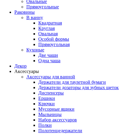
Овальные
Прямоугольные
Раковины
В ванну
Квадратная
Круглая
Овальная
Особой формы
Прямоугольная
Кухоные
Две чаши
Одна чаша
Декор
Аксессуары
Аксессуары для ванной
Держатели для таулетной бумаги
Держатели дозаторы для зубных щеток
Диспенсеры
Ершики
Крючки
Мусорные ящики
Мыльницы
Набор аксессуаров
Полки
Полотенцедержатели