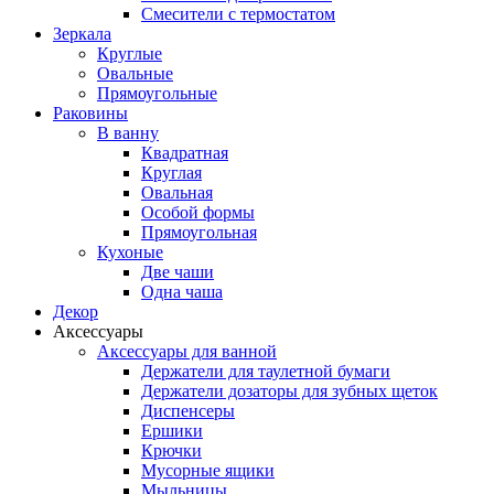
Смесители с термостатом
Зеркала
Круглые
Овальные
Прямоугольные
Раковины
В ванну
Квадратная
Круглая
Овальная
Особой формы
Прямоугольная
Кухоные
Две чаши
Одна чаша
Декор
Аксессуары
Аксессуары для ванной
Держатели для таулетной бумаги
Держатели дозаторы для зубных щеток
Диспенсеры
Ершики
Крючки
Мусорные ящики
Мыльницы