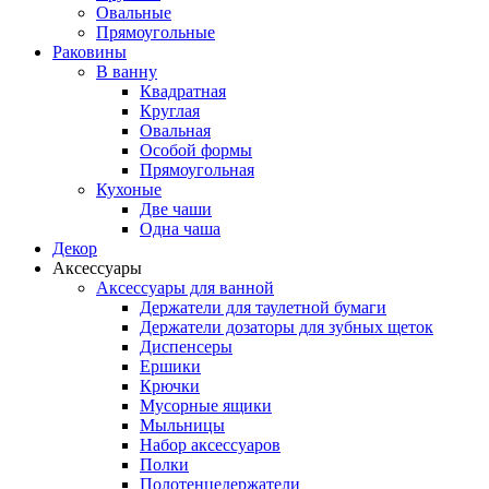
Овальные
Прямоугольные
Раковины
В ванну
Квадратная
Круглая
Овальная
Особой формы
Прямоугольная
Кухоные
Две чаши
Одна чаша
Декор
Аксессуары
Аксессуары для ванной
Держатели для таулетной бумаги
Держатели дозаторы для зубных щеток
Диспенсеры
Ершики
Крючки
Мусорные ящики
Мыльницы
Набор аксессуаров
Полки
Полотенцедержатели