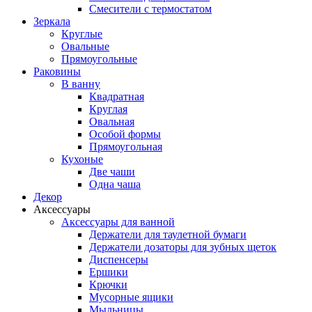
Смесители с термостатом
Зеркала
Круглые
Овальные
Прямоугольные
Раковины
В ванну
Квадратная
Круглая
Овальная
Особой формы
Прямоугольная
Кухоные
Две чаши
Одна чаша
Декор
Аксессуары
Аксессуары для ванной
Держатели для таулетной бумаги
Держатели дозаторы для зубных щеток
Диспенсеры
Ершики
Крючки
Мусорные ящики
Мыльницы