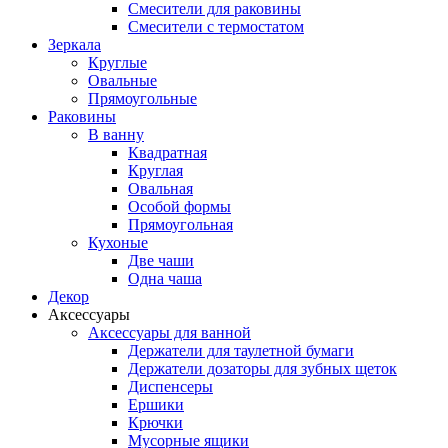
Смесители для раковины
Смесители с термостатом
Зеркала
Круглые
Овальные
Прямоугольные
Раковины
В ванну
Квадратная
Круглая
Овальная
Особой формы
Прямоугольная
Кухоные
Две чаши
Одна чаша
Декор
Аксессуары
Аксессуары для ванной
Держатели для таулетной бумаги
Держатели дозаторы для зубных щеток
Диспенсеры
Ершики
Крючки
Мусорные ящики