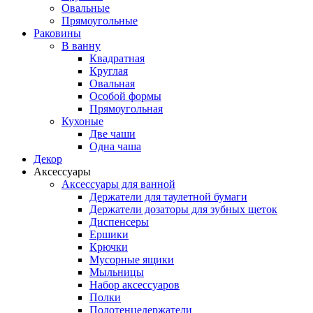
Овальные
Прямоугольные
Раковины
В ванну
Квадратная
Круглая
Овальная
Особой формы
Прямоугольная
Кухоные
Две чаши
Одна чаша
Декор
Аксессуары
Аксессуары для ванной
Держатели для таулетной бумаги
Держатели дозаторы для зубных щеток
Диспенсеры
Ершики
Крючки
Мусорные ящики
Мыльницы
Набор аксессуаров
Полки
Полотенцедержатели