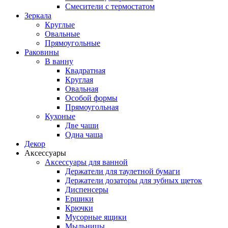
Смесители с термостатом
Зеркала
Круглые
Овальные
Прямоугольные
Раковины
В ванну
Квадратная
Круглая
Овальная
Особой формы
Прямоугольная
Кухоные
Две чаши
Одна чаша
Декор
Аксессуары
Аксессуары для ванной
Держатели для таулетной бумаги
Держатели дозаторы для зубных щеток
Диспенсеры
Ершики
Крючки
Мусорные ящики
Мыльницы