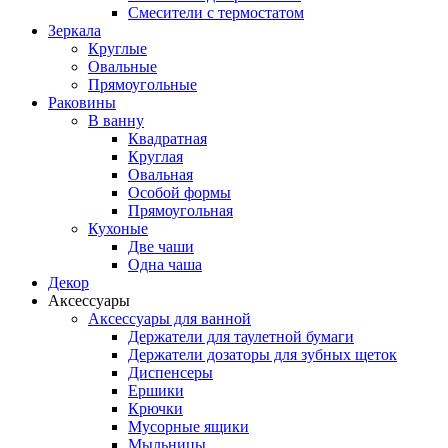
Смесители с термостатом
Зеркала
Круглые
Овальные
Прямоугольные
Раковины
В ванну
Квадратная
Круглая
Овальная
Особой формы
Прямоугольная
Кухоные
Две чаши
Одна чаша
Декор
Аксессуары
Аксессуары для ванной
Держатели для таулетной бумаги
Держатели дозаторы для зубных щеток
Диспенсеры
Ершики
Крючки
Мусорные ящики
Мыльницы