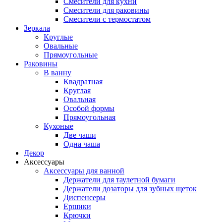
Смесители для кухни
Смесители для раковины
Смесители с термостатом
Зеркала
Круглые
Овальные
Прямоугольные
Раковины
В ванну
Квадратная
Круглая
Овальная
Особой формы
Прямоугольная
Кухоные
Две чаши
Одна чаша
Декор
Аксессуары
Аксессуары для ванной
Держатели для таулетной бумаги
Держатели дозаторы для зубных щеток
Диспенсеры
Ершики
Крючки