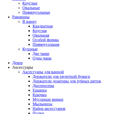
Круглые
Овальные
Прямоугольные
Раковины
В ванну
Квадратная
Круглая
Овальная
Особой формы
Прямоугольная
Кухоные
Две чаши
Одна чаша
Декор
Аксессуары
Аксессуары для ванной
Держатели для таулетной бумаги
Держатели дозаторы для зубных щеток
Диспенсеры
Ершики
Крючки
Мусорные ящики
Мыльницы
Набор аксессуаров
Полки