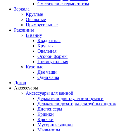
Смесители с термостатом
Зеркала
Круглые
Овальные
Прямоугольные
Раковины
В ванну
Квадратная
Круглая
Овальная
Особой формы
Прямоугольная
Кухоные
Две чаши
Одна чаша
Декор
Аксессуары
Аксессуары для ванной
Держатели для таулетной бумаги
Держатели дозаторы для зубных щеток
Диспенсеры
Ершики
Крючки
Мусорные ящики
Мыльницы