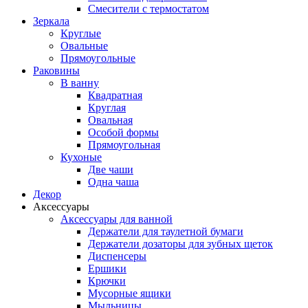
Смесители с термостатом
Зеркала
Круглые
Овальные
Прямоугольные
Раковины
В ванну
Квадратная
Круглая
Овальная
Особой формы
Прямоугольная
Кухоные
Две чаши
Одна чаша
Декор
Аксессуары
Аксессуары для ванной
Держатели для таулетной бумаги
Держатели дозаторы для зубных щеток
Диспенсеры
Ершики
Крючки
Мусорные ящики
Мыльницы