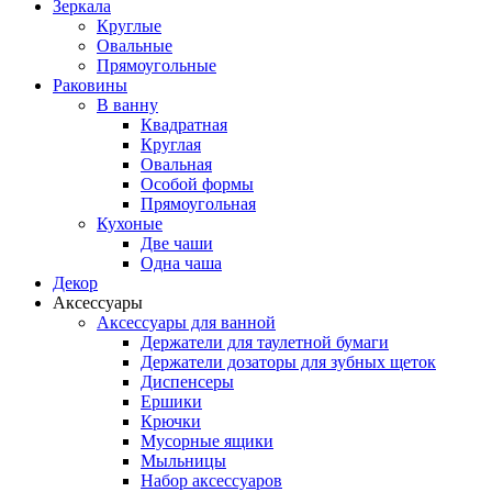
Зеркала
Круглые
Овальные
Прямоугольные
Раковины
В ванну
Квадратная
Круглая
Овальная
Особой формы
Прямоугольная
Кухоные
Две чаши
Одна чаша
Декор
Аксессуары
Аксессуары для ванной
Держатели для таулетной бумаги
Держатели дозаторы для зубных щеток
Диспенсеры
Ершики
Крючки
Мусорные ящики
Мыльницы
Набор аксессуаров