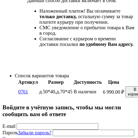
Данный способ доставки включает в себя:
Наложенный платеж! Вы оплачиваете
только доставку,
остальную сумму за товар
платите курьеру при получении.
СМС уведомление о прибытии товара к Вам
в город.
Согласование с курьером о времени
доставки посылки
по удобному Вам адресу.
Список вариантов товара
Артикул
Размер
Доступность
Цена
В
0761
д.50*40,д.70*45
В наличии
6 990.00
₽
корз
Войдите в учётную запись, чтобы мы могли
сообщить вам об ответе
E-mail
Пароль
Забыли пароль?