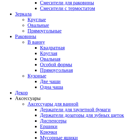
Смесители для раковины
Смесители с термостатом
Зеркала
Круглые
Овальные
Прямоугольные
Раковины
В ванну
Квадратная
Круглая
Овальная
Особой формы
Прямоугольная
Кухоные
Две чаши
Одна чаша
Декор
Аксессуары
Аксессуары для ванной
Держатели для таулетной бумаги
Держатели дозаторы для зубных щеток
Диспенсеры
Ершики
Крючки
Мусорные ящики