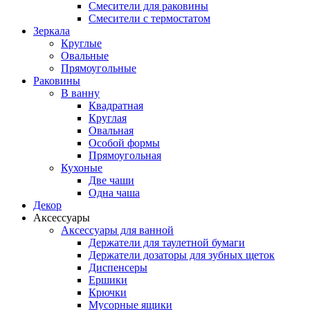
Смесители для раковины
Смесители с термостатом
Зеркала
Круглые
Овальные
Прямоугольные
Раковины
В ванну
Квадратная
Круглая
Овальная
Особой формы
Прямоугольная
Кухоные
Две чаши
Одна чаша
Декор
Аксессуары
Аксессуары для ванной
Держатели для таулетной бумаги
Держатели дозаторы для зубных щеток
Диспенсеры
Ершики
Крючки
Мусорные ящики