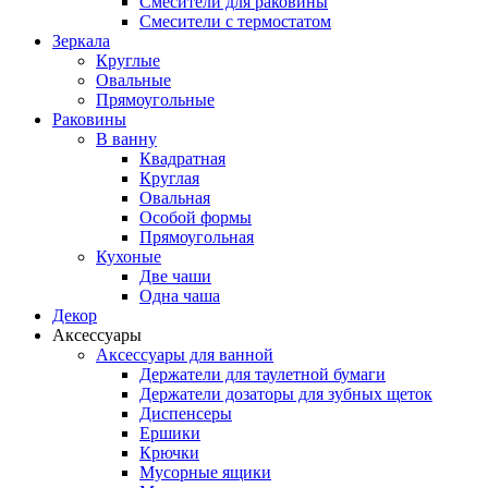
Смесители для раковины
Смесители с термостатом
Зеркала
Круглые
Овальные
Прямоугольные
Раковины
В ванну
Квадратная
Круглая
Овальная
Особой формы
Прямоугольная
Кухоные
Две чаши
Одна чаша
Декор
Аксессуары
Аксессуары для ванной
Держатели для таулетной бумаги
Держатели дозаторы для зубных щеток
Диспенсеры
Ершики
Крючки
Мусорные ящики