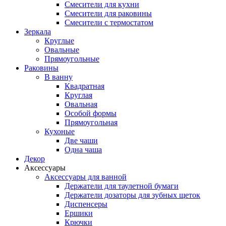
Смесители для кухни
Смесители для раковины
Смесители с термостатом
Зеркала
Круглые
Овальные
Прямоугольные
Раковины
В ванну
Квадратная
Круглая
Овальная
Особой формы
Прямоугольная
Кухоные
Две чаши
Одна чаша
Декор
Аксессуары
Аксессуары для ванной
Держатели для таулетной бумаги
Держатели дозаторы для зубных щеток
Диспенсеры
Ершики
Крючки