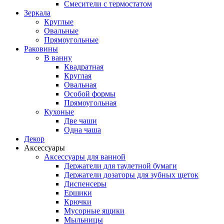
Смесители с термостатом
Зеркала
Круглые
Овальные
Прямоугольные
Раковины
В ванну
Квадратная
Круглая
Овальная
Особой формы
Прямоугольная
Кухоные
Две чаши
Одна чаша
Декор
Аксессуары
Аксессуары для ванной
Держатели для таулетной бумаги
Держатели дозаторы для зубных щеток
Диспенсеры
Ершики
Крючки
Мусорные ящики
Мыльницы