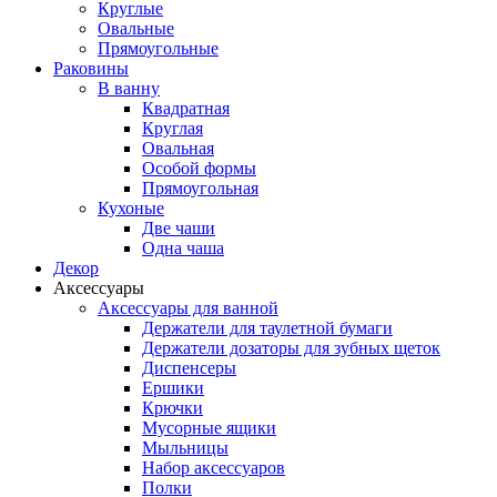
Круглые
Овальные
Прямоугольные
Раковины
В ванну
Квадратная
Круглая
Овальная
Особой формы
Прямоугольная
Кухоные
Две чаши
Одна чаша
Декор
Аксессуары
Аксессуары для ванной
Держатели для таулетной бумаги
Держатели дозаторы для зубных щеток
Диспенсеры
Ершики
Крючки
Мусорные ящики
Мыльницы
Набор аксессуаров
Полки