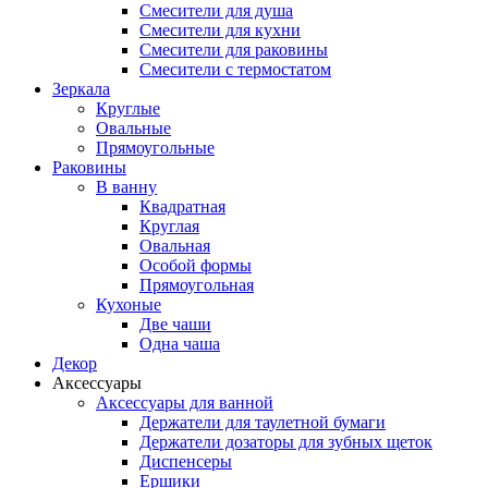
Смесители для душа
Смесители для кухни
Смесители для раковины
Смесители с термостатом
Зеркала
Круглые
Овальные
Прямоугольные
Раковины
В ванну
Квадратная
Круглая
Овальная
Особой формы
Прямоугольная
Кухоные
Две чаши
Одна чаша
Декор
Аксессуары
Аксессуары для ванной
Держатели для таулетной бумаги
Держатели дозаторы для зубных щеток
Диспенсеры
Ершики