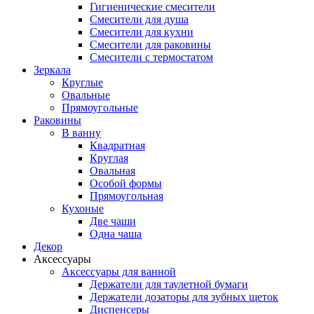
Гигиенические смесители
Смесители для душа
Смесители для кухни
Смесители для раковины
Смесители с термостатом
Зеркала
Круглые
Овальные
Прямоугольные
Раковины
В ванну
Квадратная
Круглая
Овальная
Особой формы
Прямоугольная
Кухоные
Две чаши
Одна чаша
Декор
Аксессуары
Аксессуары для ванной
Держатели для таулетной бумаги
Держатели дозаторы для зубных щеток
Диспенсеры