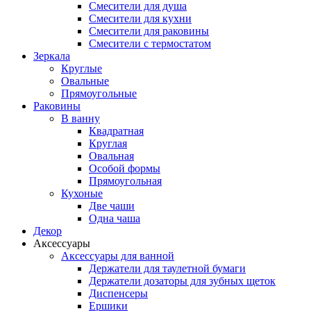
Смесители для душа
Смесители для кухни
Смесители для раковины
Смесители с термостатом
Зеркала
Круглые
Овальные
Прямоугольные
Раковины
В ванну
Квадратная
Круглая
Овальная
Особой формы
Прямоугольная
Кухоные
Две чаши
Одна чаша
Декор
Аксессуары
Аксессуары для ванной
Держатели для таулетной бумаги
Держатели дозаторы для зубных щеток
Диспенсеры
Ершики