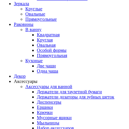
Зеркала
Круглые
Овальные
Прямоугольные
Раковины
В ванну
Квадратная
Круглая
Овальная
Особой формы
Прямоугольная
Кухоные
Две чаши
Одна чаша
Декор
Аксессуары
Аксессуары для ванной
Держатели для таулетной бумаги
Держатели дозаторы для зубных щеток
Диспенсеры
Ершики
Крючки
Мусорные ящики
Мыльницы
Набор аксессуаров