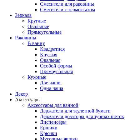
Смесители для раковины
Смесители с термостатом
Зеркала
Круглые
Овальные
Прямоугольные
Раковины
В ванну
Квадратная
Круглая
Овальная
Особой формы
Прямоугольная
Кухоные
Две чаши
Одна чаша
Декор
Аксессуары
Аксессуары для ванной
Держатели для таулетной бумаги
Держатели дозаторы для зубных щеток
Диспенсеры
Ершики
Крючки
Мусорные ящики