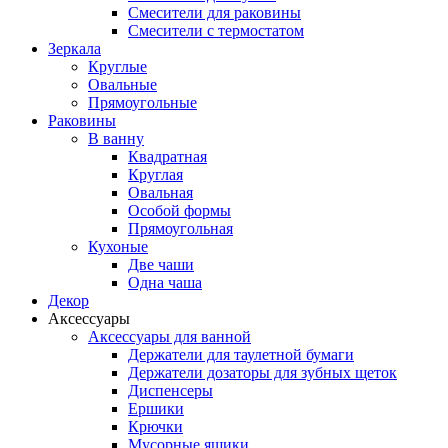
Смесители для раковины
Смесители с термостатом
Зеркала
Круглые
Овальные
Прямоугольные
Раковины
В ванну
Квадратная
Круглая
Овальная
Особой формы
Прямоугольная
Кухоные
Две чаши
Одна чаша
Декор
Аксессуары
Аксессуары для ванной
Держатели для таулетной бумаги
Держатели дозаторы для зубных щеток
Диспенсеры
Ершики
Крючки
Мусорные ящики