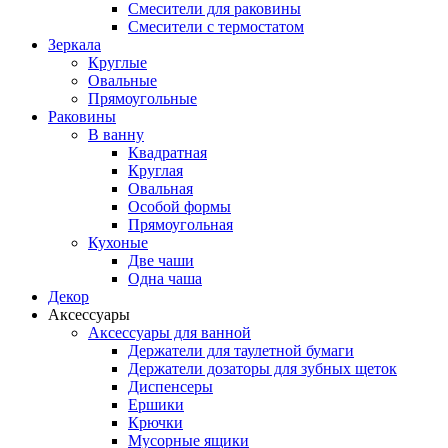
Смесители для раковины
Смесители с термостатом
Зеркала
Круглые
Овальные
Прямоугольные
Раковины
В ванну
Квадратная
Круглая
Овальная
Особой формы
Прямоугольная
Кухоные
Две чаши
Одна чаша
Декор
Аксессуары
Аксессуары для ванной
Держатели для таулетной бумаги
Держатели дозаторы для зубных щеток
Диспенсеры
Ершики
Крючки
Мусорные ящики