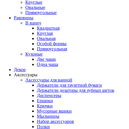
Круглые
Овальные
Прямоугольные
Раковины
В ванну
Квадратная
Круглая
Овальная
Особой формы
Прямоугольная
Кухоные
Две чаши
Одна чаша
Декор
Аксессуары
Аксессуары для ванной
Держатели для таулетной бумаги
Держатели дозаторы для зубных щеток
Диспенсеры
Ершики
Крючки
Мусорные ящики
Мыльницы
Набор аксессуаров
Полки