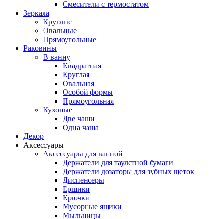
Смесители с термостатом
Зеркала
Круглые
Овальные
Прямоугольные
Раковины
В ванну
Квадратная
Круглая
Овальная
Особой формы
Прямоугольная
Кухоные
Две чаши
Одна чаша
Декор
Аксессуары
Аксессуары для ванной
Держатели для таулетной бумаги
Держатели дозаторы для зубных щеток
Диспенсеры
Ершики
Крючки
Мусорные ящики
Мыльницы