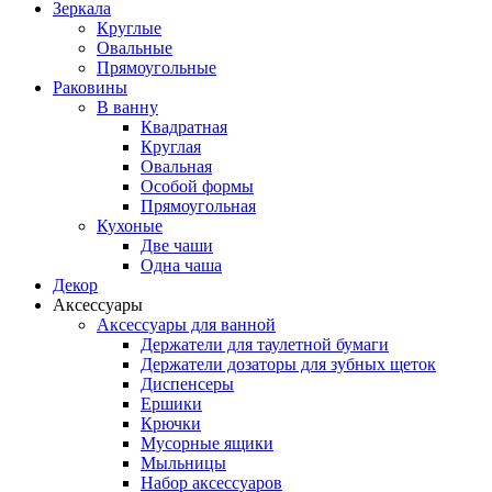
Зеркала
Круглые
Овальные
Прямоугольные
Раковины
В ванну
Квадратная
Круглая
Овальная
Особой формы
Прямоугольная
Кухоные
Две чаши
Одна чаша
Декор
Аксессуары
Аксессуары для ванной
Держатели для таулетной бумаги
Держатели дозаторы для зубных щеток
Диспенсеры
Ершики
Крючки
Мусорные ящики
Мыльницы
Набор аксессуаров