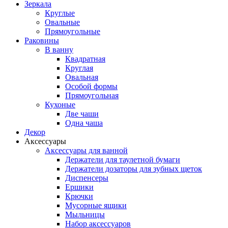
Зеркала
Круглые
Овальные
Прямоугольные
Раковины
В ванну
Квадратная
Круглая
Овальная
Особой формы
Прямоугольная
Кухоные
Две чаши
Одна чаша
Декор
Аксессуары
Аксессуары для ванной
Держатели для таулетной бумаги
Держатели дозаторы для зубных щеток
Диспенсеры
Ершики
Крючки
Мусорные ящики
Мыльницы
Набор аксессуаров