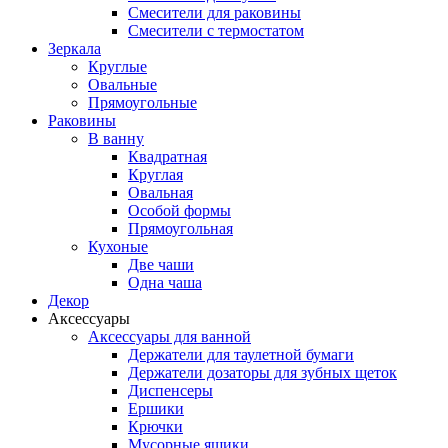
Смесители для раковины
Смесители с термостатом
Зеркала
Круглые
Овальные
Прямоугольные
Раковины
В ванну
Квадратная
Круглая
Овальная
Особой формы
Прямоугольная
Кухоные
Две чаши
Одна чаша
Декор
Аксессуары
Аксессуары для ванной
Держатели для таулетной бумаги
Держатели дозаторы для зубных щеток
Диспенсеры
Ершики
Крючки
Мусорные ящики