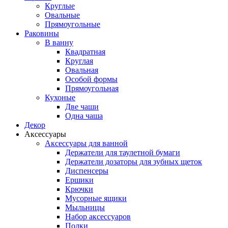
Круглые
Овальные
Прямоугольные
Раковины
В ванну
Квадратная
Круглая
Овальная
Особой формы
Прямоугольная
Кухоные
Две чаши
Одна чаша
Декор
Аксессуары
Аксессуары для ванной
Держатели для таулетной бумаги
Держатели дозаторы для зубных щеток
Диспенсеры
Ершики
Крючки
Мусорные ящики
Мыльницы
Набор аксессуаров
Полки