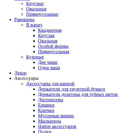
Круглые
Овальные
Прямоугольные
Раковины
В ванну
Квадратная
Круглая
Овальная
Особой формы
Прямоугольная
Кухоные
Две чаши
Одна чаша
Декор
Аксессуары
Аксессуары для ванной
Держатели для таулетной бумаги
Держатели дозаторы для зубных щеток
Диспенсеры
Ершики
Крючки
Мусорные ящики
Мыльницы
Набор аксессуаров
Полки