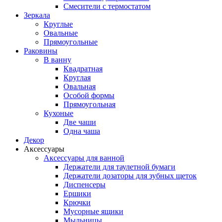
Смесители с термостатом
Зеркала
Круглые
Овальные
Прямоугольные
Раковины
В ванну
Квадратная
Круглая
Овальная
Особой формы
Прямоугольная
Кухоные
Две чаши
Одна чаша
Декор
Аксессуары
Аксессуары для ванной
Держатели для таулетной бумаги
Держатели дозаторы для зубных щеток
Диспенсеры
Ершики
Крючки
Мусорные ящики
Мыльницы