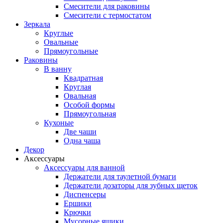
Смесители для раковины
Смесители с термостатом
Зеркала
Круглые
Овальные
Прямоугольные
Раковины
В ванну
Квадратная
Круглая
Овальная
Особой формы
Прямоугольная
Кухоные
Две чаши
Одна чаша
Декор
Аксессуары
Аксессуары для ванной
Держатели для таулетной бумаги
Держатели дозаторы для зубных щеток
Диспенсеры
Ершики
Крючки
Мусорные ящики