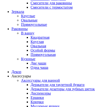
Смесители для раковины
Смесители с термостатом
Зеркала
Круглые
Овальные
Прямоугольные
Раковины
В ванну
Квадратная
Круглая
Овальная
Особой формы
Прямоугольная
Кухоные
Две чаши
Одна чаша
Декор
Аксессуары
Аксессуары для ванной
Держатели для таулетной бумаги
Держатели дозаторы для зубных щеток
Диспенсеры
Ершики
Крючки
Мусорные ящики